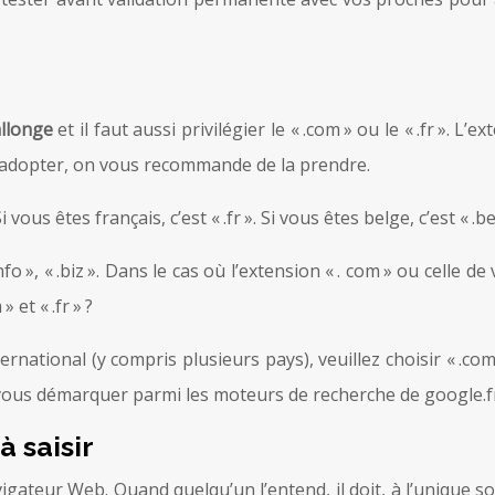
allonge
et il faut aussi privilégier le « .com » ou le « .fr ». 
l’adopter, on vous recommande de la prendre.
 vous êtes français, c’est « .fr ». Si vous êtes belge, c’est « .b
 « .info », « .biz ». Dans le cas où l’extension « . com » ou cell
et « .fr » ?
national (y compris plusieurs pays), veuillez choisir « .com 
 à vous démarquer parmi les moteurs de recherche de google.f
 saisir
vigateur Web. Quand quelqu’un l’entend, il doit, à l’unique