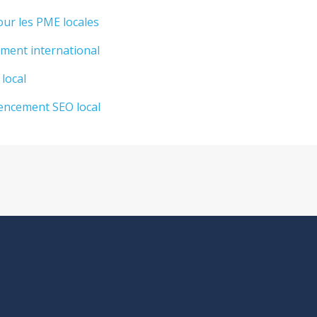
ur les PME locales
ement international
 local
rencement SEO local