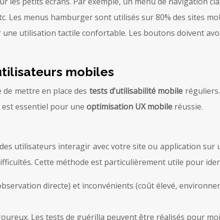
r sur les petits écrans. Par exemple, un menu de navigation c
etc. Les menus hamburger sont utilisés sur 80% des sites mob
 une utilisation tactile confortable. Les boutons doivent avo
tilisateurs mobiles
e de mettre en place des
tests d’utilisabilité mobile
réguliers
 est essentiel pour une
optimisation UX mobile
réussie.
s utilisateurs interagir avec votre site ou application sur
ficultés. Cette méthode est particulièrement utile pour iden
bservation directe) et inconvénients (coût élevé, environnemen
oureux. Les tests de guérilla peuvent être réalisés pour mo