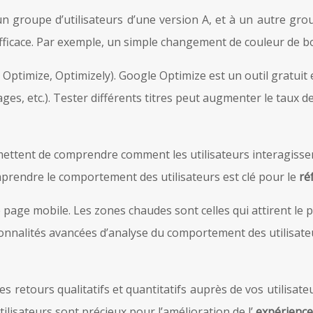
 groupe d’utilisateurs d’une version A, et à un autre grou
s efficace. Par exemple, un simple changement de couleur de 
ptimize, Optimizely). Google Optimize est un outil gratuit et 
ages, etc.). Tester différents titres peut augmenter le taux d
ettent de comprendre comment les utilisateurs interagissent
omprendre le comportement des utilisateurs est clé pour le
ré
age mobile. Les zones chaudes sont celles qui attirent le plu
ctionnalités avancées d’analyse du comportement des utilisate
s retours qualitatifs et quantitatifs auprès de vos utilisate
tilisateurs sont précieux pour l’amélioration de l’
expérience