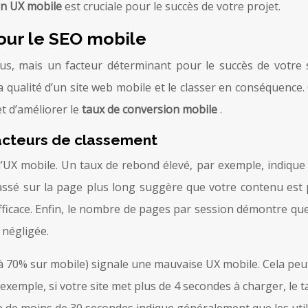
on UX mobile
est cruciale pour le succès de votre projet.
pour le SEO mobile
onus, mais un facteur déterminant pour le succès de votr
 qualité d’un site web mobile et le classer en conséquence
et d’améliorer le
taux de conversion mobile
.
facteurs de classement
l’UX mobile. Un taux de rebond élevé, par exemple, indique q
passé sur la page plus long suggère que votre contenu est
fficace. Enfin, le nombre de pages par session démontre que
 négligée.
à 70% sur mobile) signale une mauvaise UX mobile. Cela peu
r exemple, si votre site met plus de 4 secondes à charger, l
 de moins de 30 secondes indique généralement que les utili