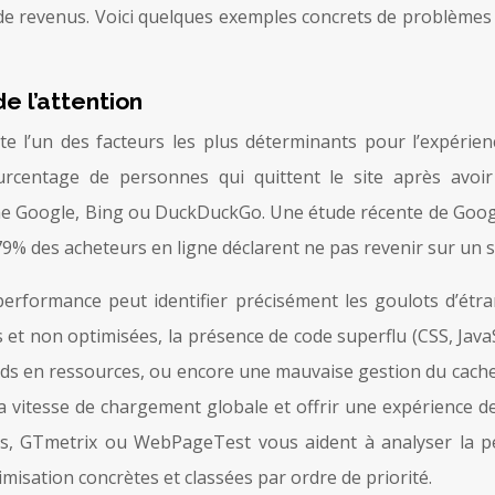
ou de revenus. Voici quelques exemples concrets de problème
e l’attention
l’un des facteurs les plus déterminants pour l’expérience u
rcentage de personnes qui quittent le site après avoir
me Google, Bing ou DuckDuckGo. Une étude récente de Googl
79% des acheteurs en ligne déclarent ne pas revenir sur un 
 performance peut identifier précisément les goulots d’étr
s et non optimisées, la présence de code superflu (CSS, Ja
nds en ressources, ou encore une mauvaise gestion du cache.
 vitesse de chargement globale et offrir une expérience de n
, GTmetrix ou WebPageTest vous aident à analyser la per
isation concrètes et classées par ordre de priorité.