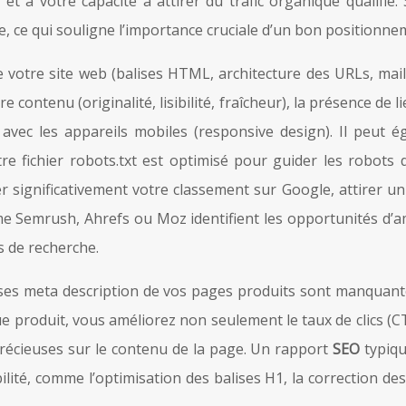
et à votre capacité à attirer du trafic organique qualifié
e, ce qui souligne l’importance cruciale d’un bon positionn
 votre site web (balises HTML, architecture des URLs, maill
e contenu (originalité, lisibilité, fraîcheur), la présence de l
ite avec les appareils mobiles (responsive design). Il peut
e fichier robots.txt est optimisé pour guider les robots d
 significativement votre classement sur Google, attirer un 
 Semrush, Ahrefs ou Moz identifient les opportunités d’amé
 de recherche.
ises meta description de vos pages produits sont manquant
 produit, vous améliorez non seulement le taux de clics (C
précieuses sur le contenu de la page. Un rapport
SEO
typiqu
ilité, comme l’optimisation des balises H1, la correction des