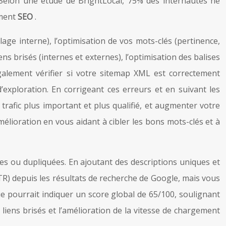
. Selon une étude de BrightLocal, 75% des internautes ne
ement
SEO
.
age interne), l’optimisation de vos mots-clés (pertinence,
iens brisés (internes et externes), l’optimisation des balises
 également vérifier si votre sitemap XML est correctement
’exploration. En corrigeant ces erreurs et en suivant les
trafic plus important et plus qualifié, et augmenter votre
lioration en vous aidant à cibler les bons mots-clés et à
es ou dupliquées. En ajoutant des descriptions uniques et
TR) depuis les résultats de recherche de Google, mais vous
e pourrait indiquer un score global de 65/100, soulignant
 liens brisés et l’amélioration de la vitesse de chargement